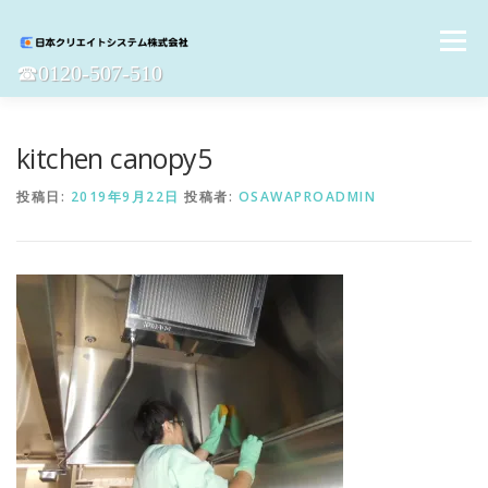
コ
ン
メニュー
テ
☎︎0120-507-510
ン
ツ
へ
ホーム
定期清掃
ハウスクリーニング
NEWS
ス
kitchen canopy5
キ
ッ
投稿日:
2019年9月22日
投稿者:
OSAWAPROADMIN
プ
採用情報
会社概要
お問合せ