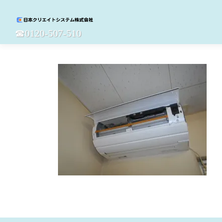
コ
ン
テ
☎︎0120-507-510
ン
ツ
へ
ス
キ
ッ
プ